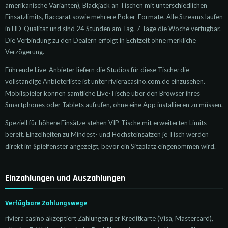
amerikanische Varianten), Blackjack an Tischen mit unterschiedlichen
Einsatzlimits, Baccarat sowie mehrere Poker-Formate. Alle Streams laufen
in HD-Qualität und sind 24 Stunden am Tag, 7 Tage die Woche verfügbar.
Die Verbindung zu den Dealern erfolgt in Echtzeit ohne merkliche
Verzögerung.
Führende Live-Anbieter liefern die Studios für diese Tische; die
vollständige Anbieterliste ist unter rivieracasino.com.de einzusehen.
Mobilspieler können sämtliche Live-Tische über den Browser ihres
Smartphones oder Tablets aufrufen, ohne eine App installieren zu müssen.
Speziell für höhere Einsätze stehen VIP-Tische mit erweiterten Limits
bereit. Einzelheiten zu Mindest- und Höchsteinsätzen je Tisch werden
direkt im Spielfenster angezeigt, bevor ein Sitzplatz eingenommen wird.
Einzahlungen und Auszahlungen
Verfügbare Zahlungswege
riviera casino akzeptiert Zahlungen per Kreditkarte (Visa, Mastercard),