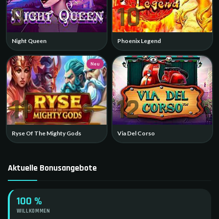
9
10
Night Queen
Phoenix Legend
Neu
11
12
Ryse Of The Mighty Gods
Via Del Corso
Aktuelle Bonusangebote
100 %
WILLKOMMEN