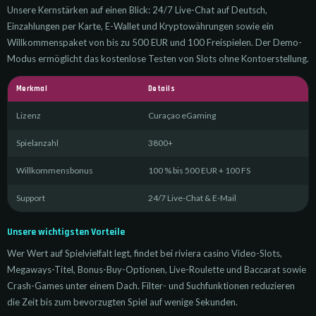
Unsere Kernstärken auf einen Blick: 24/7 Live-Chat auf Deutsch,
Einzahlungen per Karte, E-Wallet und Kryptowährungen sowie ein
Willkommenspaket von bis zu 500 EUR und 100 Freispielen. Der Demo-
Modus ermöglicht das kostenlose Testen von Slots ohne Kontoerstellung.
Merkmal
Details
Lizenz
Curaçao eGaming
Spielanzahl
3800+
Willkommensbonus
100 % bis 500 EUR + 100 FS
Support
24/7 Live-Chat & E-Mail
Unsere wichtigsten Vorteile
Wer Wert auf Spielvielfalt legt, findet bei riviera casino Video-Slots,
Megaways-Titel, Bonus-Buy-Optionen, Live-Roulette und Baccarat sowie
Crash-Games unter einem Dach. Filter- und Suchfunktionen reduzieren
die Zeit bis zum bevorzugten Spiel auf wenige Sekunden.