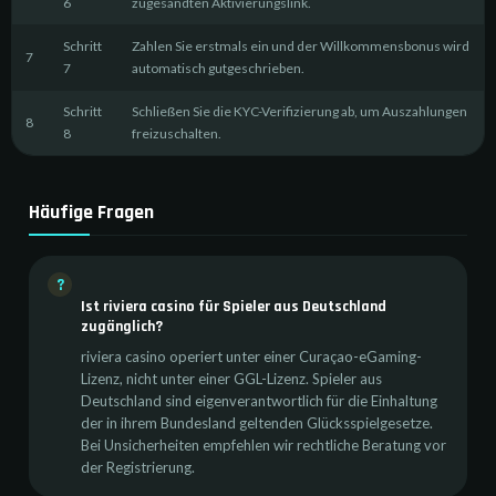
6
zugesandten Aktivierungslink.
Schritt
Zahlen Sie erstmals ein und der Willkommensbonus wird
7
7
automatisch gutgeschrieben.
Schritt
Schließen Sie die KYC-Verifizierung ab, um Auszahlungen
8
8
freizuschalten.
Häufige Fragen
?
Ist riviera casino für Spieler aus Deutschland
zugänglich?
riviera casino operiert unter einer Curaçao-eGaming-
Lizenz, nicht unter einer GGL-Lizenz. Spieler aus
Deutschland sind eigenverantwortlich für die Einhaltung
der in ihrem Bundesland geltenden Glücksspielgesetze.
Bei Unsicherheiten empfehlen wir rechtliche Beratung vor
der Registrierung.