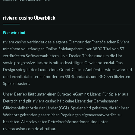
riviera casino Überblick
Wer wir sind
riviera casino verbindet das elegante Glamour der Französischen Riviera
mit einem vollständigen Online-Spielangebot: über 3800 Titel von 57
zertifizierten Softwareanbietern, Live-Dealer-Tische rund um die Uhr
sowie progressive Jackpots mit sechsstelligen Gewinnpotenzial. Das
Design spiegelt den Luxus eines Grand-Casino-Ambientes wider, während
die Technik dahinter auf modernen SSL-Standards und RNG-zertifizierten
Spielen basiert.
Unser Betrieb läuft unter einer Curaçao-eGaming-Lizenz. Für Spieler aus
Deutschland gilt: riviera casino hält keine Lizenz der Gemeinsamen
Glücksspielbehörde der Länder (GGL). Spieler sind gehalten, die für ihren
Wohnort geltenden gesetzlichen Regelungen eigenverantwortlich zu
beachten. Alle relevanten Betreiberinformationen sind unter
rivieracasino.com.de abrufbar.