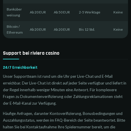
Banküber
Ab 20 EUR
Ab 50 EUR
2-5 Werktage
Keine
weisung
Bitcoin /
Ab 20 EUR
Ab 20 EUR
Bis 12 Std.
Keine
Ethereum
Support bei riviera casino
24/7 Erreichbarkeit
Unser Supportteam ist rund um die Uhr per Live-Chat und E-Mail
erreichbar. Der Live-Chat ist direkt auf jeder Seite verfügbar und liefert in
der Regel innerhalb weniger Minuten eine Antwort. Für komplexere
Fragen zu Dokumentenverifizierung oder Zahlungsreklamationen steht
der E-Mail-Kanal zur Verfügung.
Häufige Anfragen, darunter Kontoverifizierung, Bonusbedingungen und
Auszahlungsstatus, werden im FAQ-Bereich der Seite beantwortet. Bitte
halten Sie bei Kontaktaufnahme Ihre Spielernummer bereit, um die