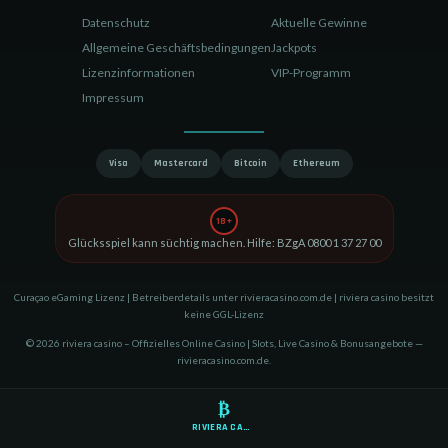
Datenschutz
Aktuelle Gewinne
Allgemeine Geschäftsbedingungen
Jackpots
Lizenzinformationen
VIP-Programm
Impressum
Visa
Mastercard
Bitcoin
Ethereum
18+
Glücksspiel kann süchtig machen. Hilfe: BZgA 0800 1 37 27 00
Curaçao eGaming Lizenz | Betreiberdetails unter rivieracasino.com.de | riviera casino besitzt
keine GGL-Lizenz
© 2026 riviera casino – Offizielles Online Casino | Slots, Live Casino & Bonusangebote —
rivieracasino.com.de.
₿
RIVIERA CASINO