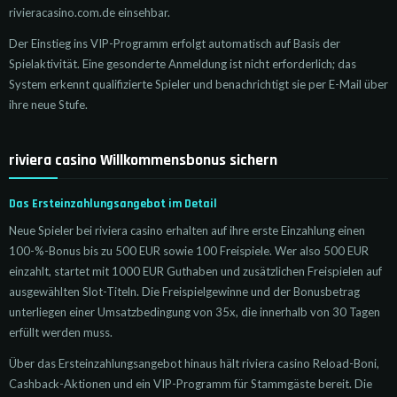
rivieracasino.com.de einsehbar.
Der Einstieg ins VIP-Programm erfolgt automatisch auf Basis der
Spielaktivität. Eine gesonderte Anmeldung ist nicht erforderlich; das
System erkennt qualifizierte Spieler und benachrichtigt sie per E-Mail über
ihre neue Stufe.
riviera casino Willkommensbonus sichern
Das Ersteinzahlungsangebot im Detail
Neue Spieler bei riviera casino erhalten auf ihre erste Einzahlung einen
100-%-Bonus bis zu 500 EUR sowie 100 Freispiele. Wer also 500 EUR
einzahlt, startet mit 1000 EUR Guthaben und zusätzlichen Freispielen auf
ausgewählten Slot-Titeln. Die Freispielgewinne und der Bonusbetrag
unterliegen einer Umsatzbedingung von 35x, die innerhalb von 30 Tagen
erfüllt werden muss.
Über das Ersteinzahlungsangebot hinaus hält riviera casino Reload-Boni,
Cashback-Aktionen und ein VIP-Programm für Stammgäste bereit. Die