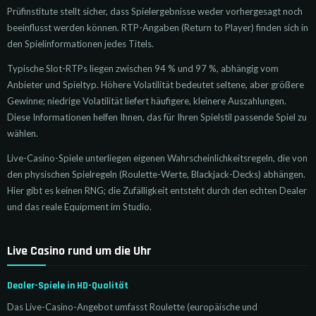
Prüfinstitute stellt sicher, dass Spielergebnisse weder vorhergesagt noch
beeinflusst werden können. RTP-Angaben (Return to Player) finden sich in
den Spielinformationen jedes Titels.
Typische Slot-RTPs liegen zwischen 94 % und 97 %, abhängig vom
Anbieter und Spieltyp. Höhere Volatilität bedeutet seltene, aber größere
Gewinne; niedrige Volatilität liefert häufigere, kleinere Auszahlungen.
Diese Informationen helfen Ihnen, das für Ihren Spielstil passende Spiel zu
wählen.
Live-Casino-Spiele unterliegen eigenen Wahrscheinlichkeitsregeln, die von
den physischen Spielregeln (Roulette-Werte, Blackjack-Decks) abhängen.
Hier gibt es keinen RNG; die Zufälligkeit entsteht durch den echten Dealer
und das reale Equipment im Studio.
Live Casino rund um die Uhr
Dealer-Spiele in HD-Qualität
Das Live-Casino-Angebot umfasst Roulette (europäische und