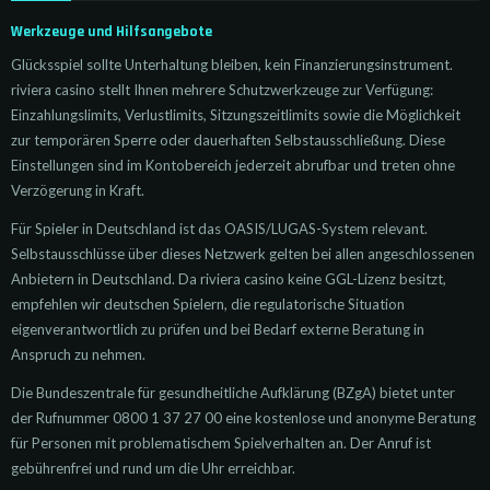
Werkzeuge und Hilfsangebote
Glücksspiel sollte Unterhaltung bleiben, kein Finanzierungsinstrument.
riviera casino stellt Ihnen mehrere Schutzwerkzeuge zur Verfügung:
Einzahlungslimits, Verlustlimits, Sitzungszeitlimits sowie die Möglichkeit
zur temporären Sperre oder dauerhaften Selbstausschließung. Diese
Einstellungen sind im Kontobereich jederzeit abrufbar und treten ohne
Verzögerung in Kraft.
Für Spieler in Deutschland ist das OASIS/LUGAS-System relevant.
Selbstausschlüsse über dieses Netzwerk gelten bei allen angeschlossenen
Anbietern in Deutschland. Da riviera casino keine GGL-Lizenz besitzt,
empfehlen wir deutschen Spielern, die regulatorische Situation
eigenverantwortlich zu prüfen und bei Bedarf externe Beratung in
Anspruch zu nehmen.
Die Bundeszentrale für gesundheitliche Aufklärung (BZgA) bietet unter
der Rufnummer 0800 1 37 27 00 eine kostenlose und anonyme Beratung
für Personen mit problematischem Spielverhalten an. Der Anruf ist
gebührenfrei und rund um die Uhr erreichbar.