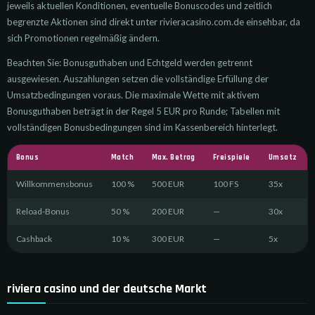
jeweils aktuellen Konditionen, eventuelle Bonuscodes und zeitlich
begrenzte Aktionen sind direkt unter rivieracasino.com.de einsehbar, da
sich Promotionen regelmäßig ändern.
Beachten Sie: Bonusguthaben und Echtgeld werden getrennt
ausgewiesen. Auszahlungen setzen die vollständige Erfüllung der
Umsatzbedingungen voraus. Die maximale Wette mit aktivem
Bonusguthaben beträgt in der Regel 5 EUR pro Runde; Tabellen mit
vollständigen Bonusbedingungen sind im Kassenbereich hinterlegt.
Bonus
Match
Max. Betrag
Freispiele
Umsatz
Willkommensbonus
100 %
500 EUR
100 FS
35x
Reload-Bonus
50 %
200 EUR
—
30x
Cashback
10 %
300 EUR
—
5x
riviera casino und der deutsche Markt