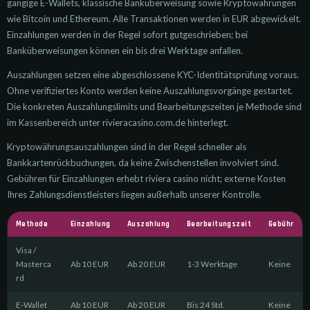
gängige E-Wallets, klassische Banküberweisung sowie Kryptowährungen
wie Bitcoin und Ethereum. Alle Transaktionen werden in EUR abgewickelt.
Einzahlungen werden in der Regel sofort gutgeschrieben; bei
Banküberweisungen können ein bis drei Werktage anfallen.
Auszahlungen setzen eine abgeschlossene KYC-Identitätsprüfung voraus.
Ohne verifiziertes Konto werden keine Auszahlungsvorgänge gestartet.
Die konkreten Auszahlungslimits und Bearbeitungszeiten je Methode sind
im Kassenbereich unter rivieracasino.com.de hinterlegt.
Kryptowährungsauszahlungen sind in der Regel schneller als
Bankkartenrückbuchungen, da keine Zwischenstellen involviert sind.
Gebühren für Einzahlungen erhebt riviera casino nicht; externe Kosten
Ihres Zahlungsdienstleisters liegen außerhalb unserer Kontrolle.
Methode
Einzahlung
Auszahlung
Bearbeitungszeit
Gebühr
Visa /
Masterca
Ab 10 EUR
Ab 20 EUR
1-3 Werktage
Keine
rd
E-Wallet
Ab 10 EUR
Ab 20 EUR
Bis 24 Std.
Keine