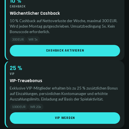
10 %
CASHBACK
Wöchentlicher Cashback
10 % Cashback auf Nettoverluste der Woche, maximal 300 EUR.
Wird jeden Montag gutgeschrieben. Umsatzbedingung 5x. Kein
Bonuscode erforderlich.
300 EUR
WR 5x
CASHBACK AKTIVIEREN
25 %
VIP
VIP-Treuebonus
Exklusive VIP-Mitglieder erhalten bis zu 25 % zusätzlichen Bonus
auf Einzahlungen, persönlichen Kontomanager und erhöhte
Auszahlungslimits. Einladung auf Basis der Spielaktivität.
1000 EUR
WR 20x
VIP WERDEN